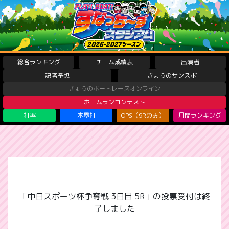
総合ランキング
チーム成績表
出演者
記者予想
きょうのサンスポ
きょうのボートレースオンライン
ホームランコンテスト
打率
本塁打
OPS（9Rのみ）
月間ランキング
「中日スポーツ杯争奪戦 3日目 5R」の投票受付は終
了しました