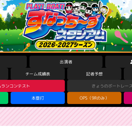
出演者
チーム成績表
記者予想
ムランコンテスト
きょうのボートレー
本塁打
OPS（9Rのみ）