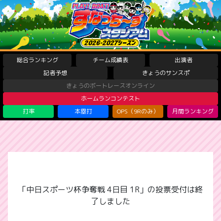
総合ランキング
チーム成績表
出演者
記者予想
きょうのサンスポ
きょうのボートレースオンライン
ホームランコンテスト
打率
本塁打
OPS（9Rのみ）
月間ランキング
「中日スポーツ杯争奪戦 4日目 1R」の投票受付は終
了しました