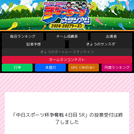
総合ランキング
チーム成績表
出演者
記者予想
きょうのサンスポ
きょうのボートレースオンライン
ホームランコンテスト
打率
本塁打
OPS（9Rのみ）
月間ランキング
「中日スポーツ杯争奪戦 4日目 5R」の投票受付は終
了しました