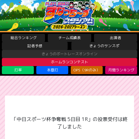
総合ランキング
チーム成績表
出演者
記者予想
きょうのサンスポ
きょうのボートレースオンライン
ホームランコンテスト
打率
本塁打
OPS（9Rのみ）
月間ランキング
「中日スポーツ杯争奪戦 5日目 1R」の投票受付は終
了しました