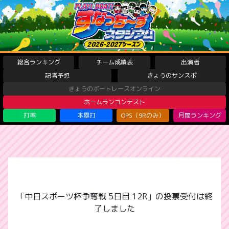
総合ランキング
チーム成績表
出演者
記者予想
きょうのサンスポ
きょうのボートレースオンライン
ホームランコンテスト
打率
本塁打
OPS（9Rのみ）
月間ランキング
「中日スポーツ杯争奪戦 5日目 12R」の投票受付は終
了しました