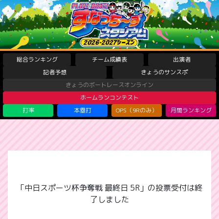
総合ランキング
チーム成績表
出演者
記者予想
きょうのサンスポ
きょうのボートレースオンライン
ホームランコンテスト
打率
本塁打
OPS（9Rのみ）
月間ランキング
「中日スポーツ杯争奪戦 最終日 5R」の投票受付は終
了しました