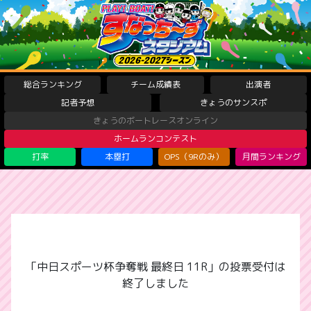
総合ランキング
チーム成績表
出演者
記者予想
きょうのサンスポ
きょうのボートレースオンライン
ホームランコンテスト
打率
本塁打
OPS（9Rのみ）
月間ランキング
「中日スポーツ杯争奪戦 最終日 11R」の投票受付は
終了しました