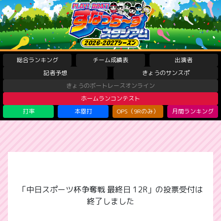
総合ランキング
チーム成績表
出演者
記者予想
きょうのサンスポ
きょうのボートレースオンライン
ホームランコンテスト
打率
本塁打
OPS（9Rのみ）
月間ランキング
「中日スポーツ杯争奪戦 最終日 12R」の投票受付は
終了しました