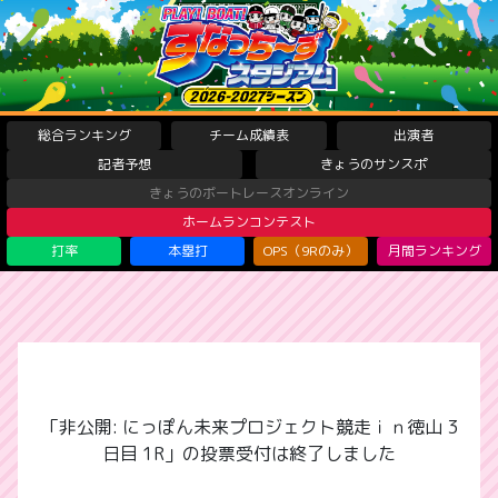
総合ランキング
チーム成績表
出演者
記者予想
きょうのサンスポ
きょうのボートレースオンライン
ホームランコンテスト
打率
本塁打
OPS（9Rのみ）
月間ランキング
「非公開: にっぽん未来プロジェクト競走ｉｎ徳山 3
日目 1R」の投票受付は終了しました