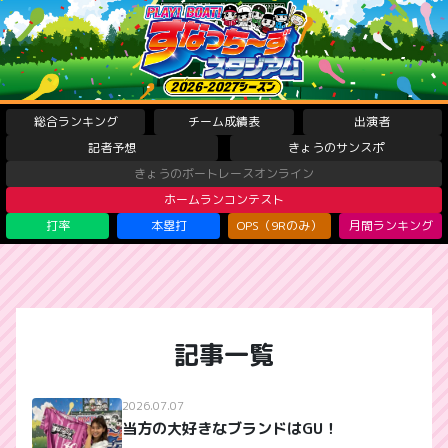
総合ランキング
チーム成績表
出演者
記者予想
きょうのサンスポ
きょうのボートレースオンライン
ホームランコンテスト
打率
本塁打
OPS（9Rのみ）
月間ランキング
記事一覧
2026.07.07
当方の大好きなブランドはGU！