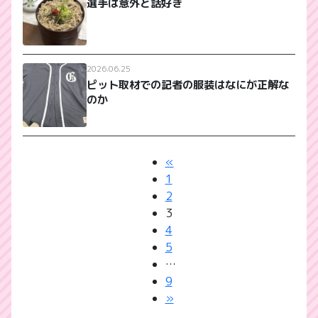
選手は意外と話好き
2026.06.25
ピット取材での記者の服装はなにが正解な
のか
«
1
2
3
4
5
…
9
»